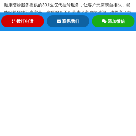
顺康陪诊服务提供的301医院代挂号服务，让客户无需亲自排队，就
能轻松预约到专家号。这项服务不仅节省了客户的时间，也提高了就
医的效率。
拨打电话
联系我们
添加微信
价格透明，服务至上
北京顺康陪诊服务在价格上坚持透明公正，让客户能够清楚地知道自
己的每一笔花费。我们相信，只有当服务价格合理，客户才能更加放
心地选择我们的服务。
夜间陪诊服务的人性化考量
夜间陪诊服务不仅仅是一项简单的陪同服务，它涉及到对患者情绪的
照顾和对医疗流程的熟悉。北京顺康陪诊服务的工作人员都经过专业
培训，他们不仅能够提供医疗陪同，还能在心理上给予患者支持，让
整个就医过程变得更加温馨和人性化。
代挂号服务的便捷性