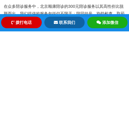
在众多陪诊服务中，北京顺康陪诊的300元陪诊服务以其高性价比脱
颖而出。我们提供的服务包括但不限于：陪同挂号、协助检查、取药
指导等。我们的陪诊人员都是经过专业培训，具备良好的沟通能力和
拨打电话
联系我们
添加微信
服务意识，能够为客户提供全方位的陪诊服务。选择北京顺康陪诊，
您将享受到专业、高效、贴心的陪诊体验。
北京顺康陪诊：您的健康守护者
北京顺康陪诊服务，不仅仅是一项简单的陪诊服务，更是您健康路上
的守护者。我们深知，每一次就医都是对健康的一次投资，因此我们
致力于为客户提供最优质的服务，让您的就医过程变得更加轻松、愉
快。
夜间陪诊：让就医不再受限于时间
夜间陪诊服务的推出，打破了传统就医的时间限制。无论您是因为工
作繁忙，还是因为其他原因无法在白天就医，北京顺康陪诊都能为您
提供贴心的夜间陪诊服务。我们的服务时间灵活，能够根据您的需求