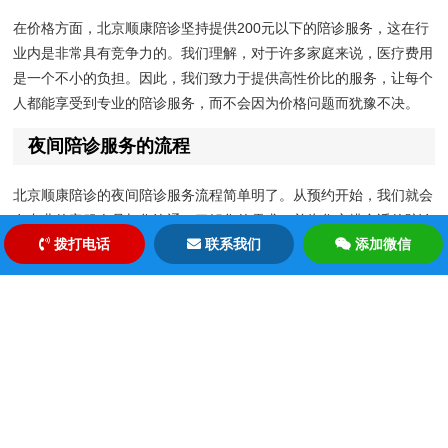
在价格方面，北京顺康陪诊坚持提供200元以下的陪诊服务，这在行
业内是非常具有竞争力的。我们理解，对于许多家庭来说，医疗费用
是一个不小的负担。因此，我们致力于提供高性价比的服务，让每个
人都能享受到专业的陪诊服务，而不会因为价格问题而犹豫不决。
夜间陪诊服务的流程
北京顺康陪诊的夜间陪诊服务流程简单明了。从预约开始，我们就会
有专业的客服人员与您沟通，了解您的需求，并为您安排合适的陪诊
拨打电话
联系我们
添加微信
人员。在陪诊过程中，我们的陪诊人员会全程陪同，帮助您处理挂
号、缴费、取药等事宜，确保您的就医过程顺利无阻。
为什么选择北京顺康陪诊
选择北京顺康陪诊，您将获得以下优势：
专业团队：我们的陪诊人员都经过严格的培训，具备专业的医疗知识和服务意
识。 价格透明：我们的价格公开透明，没有隐藏费用，让您消费得明明白白。
灵活预约：根据您的时间安排，我们可以提供灵活的预约服务，满足您的个性化