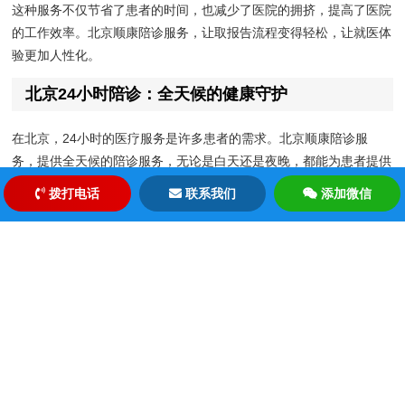
这种服务不仅节省了患者的时间，也减少了医院的拥挤，提高了医院
的工作效率。北京顺康陪诊服务，让取报告流程变得轻松，让就医体
验更加人性化。
北京24小时陪诊：全天候的健康守护
在北京，24小时的医疗服务是许多患者的需求。北京顺康陪诊服
务，提供全天候的陪诊服务，无论是白天还是夜晚，都能为患者提供
及时的帮助。
拨打电话
联系我们
添加微信
这种24小时的服务模式，不仅满足了患者的需求，也为医院提供了
更多的服务选择。北京顺康陪诊服务，以其专业的服务团队，确保每
一位患者都能得到及时、专业的陪诊服务。
“健康是最大的财富”，这句话在北京顺康陪诊服务中得到了完美的体
现。我们不仅关注患者的身体健康，更关注他们的心理需求。通过专
业的陪诊服务，我们希望能够为患者带来更多的便利和关怀。
在北京这座繁忙的城市中，北京顺康陪诊服务以其专业的服务，为患
者提供了更多的选择。无论是周末的陪诊服务，还是24小时的陪诊