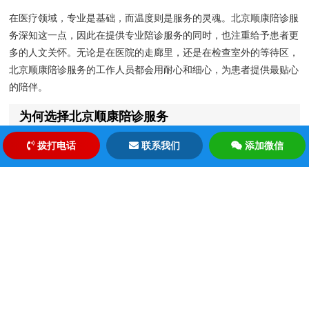
在医疗领域，专业是基础，而温度则是服务的灵魂。北京顺康陪诊服
务深知这一点，因此在提供专业陪诊服务的同时，也注重给予患者更
多的人文关怀。无论是在医院的走廊里，还是在检查室外的等待区，
北京顺康陪诊服务的工作人员都会用耐心和细心，为患者提供最贴心
的陪伴。
为何选择北京顺康陪诊服务
拨打电话
联系我们
添加微信
在众多的陪诊服务中，北京顺康陪诊服务凭借其专业、高效和人性化
的服务脱颖而出。选择北京顺康陪诊服务，意味着您将享受到以下优
势：
1. 专业的医疗知识：我们的陪诊人员都经过严格的培训，对医疗流
程和常见疾病有深入的了解，能够为患者提供专业的指导和建议。
2. 高效的就医流程：我们熟悉医院的各个环节，能够快速帮助患者
完成挂号、缴费、检查等流程，节省宝贵的时间。
3. 人性化的关怀服务：我们注重患者的感受，提供一对一的陪诊服