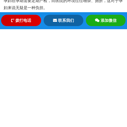
孕妇在孕期需要定期产检，而医院的环境往往嘈杂、拥挤，这对于孕
妇来说无疑是一种负担。
我们的陪诊服务能够为孕妇提供一对一的陪护，确保她们在医院中的
拨打电话
联系我们
添加微信
每一步都得到妥善照顾。从挂号、候诊到检查、取药，我们的陪诊人
员都会全程陪伴，确保孕妇的安全和舒适。同时，我们还会为孕妇提
供孕期健康咨询，帮助她们更好地了解孕期注意事项和保健知识。
北京顺康陪诊：您的健康守护者
在北京顺康陪诊，我们深知医疗服务的重要性，也理解患者的需求和
痛点。我们的目标是通过专业的陪诊服务，让每一位患者都能享受到
便捷、舒适的就医体验。
我们的陪诊人员都经过严格的培训和考核，具备良好的职业素养和医
疗知识。他们不仅能够为您提供专业的陪诊服务，还能在您需要的时
候提供心理支持和安慰。
选择北京顺康陪诊：享受无忧就医体验