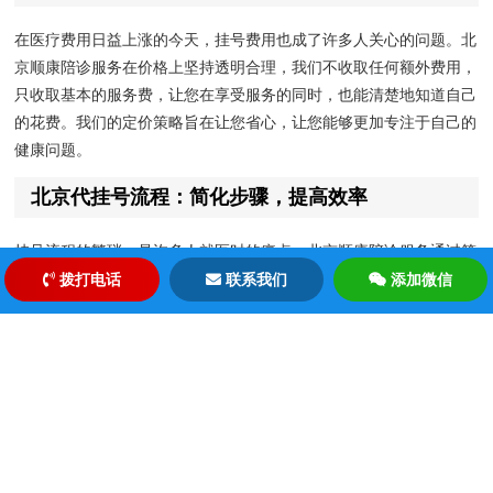
在医疗费用日益上涨的今天，挂号费用也成了许多人关心的问题。北
京顺康陪诊服务在价格上坚持透明合理，我们不收取任何额外费用，
只收取基本的服务费，让您在享受服务的同时，也能清楚地知道自己
的花费。我们的定价策略旨在让您省心，让您能够更加专注于自己的
健康问题。
北京代挂号流程：简化步骤，提高效率
挂号流程的繁琐，是许多人就医时的痛点。北京顺康陪诊服务通过简
化流程，提高效率，让您的挂号过程变得轻松简单。我们的工作人员
拨打电话
联系我们
添加微信
会提前与您沟通，了解您的具体需求，然后为您完成挂号、预约等所
有步骤。您只需告诉我们您的时间和需求，剩下的就交给我们，让您
的就医之路更加便捷。
北京顺康陪诊：专业团队，贴心服务
我们的团队由经验丰富的医疗专业人士组成，他们不仅了解医疗流
程，更懂得如何为您提供贴心的服务。从挂号到陪诊，从咨询到解答