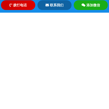
告，让您能够及时了解自己的健康状况。
拨打电话
联系我们
添加微信
为什么选择北京顺康陪诊服务
选择北京顺康陪诊服务，您将获得以下优势：
1. 专业的陪诊员：我们的陪诊员都是经过专业培训的，他们了解医
疗流程，能够为您提供有效的帮助。
2. 节省时间：我们的陪诊员会提前为您预约，减少您的等待时间，
让您的就医过程更加高效。
3. 经济实惠：我们的服务费用仅为400元，远低于市场平均水平，让
您在享受专业服务的同时，也能节省开支。
4. 个性化服务：我们会根据您的具体需求，提供个性化的服务方
案，确保您的每一次就医体验都是满意的。
北京顺康陪诊服务：您的健康，我们的责任
在北京顺康陪诊，我们深知健康的重要性。我们的目标是为您提供最