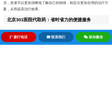
员，患者可以更加清晰地了解自己的病情，制定出更加合理的治疗方
案，从而提高治疗效果。
北京301医院代取药：省时省力的便捷服务
对于很多患者来说，取药是就医过程中最为繁琐的环节之一。尤其是
拨打电话
联系我们
添加微信
在北京301医院这样的大型医院，取药窗口众多，排队时间较长，给
患者带来了很大的不便。北京顺康陪诊服务提供的北京301医院代取
药服务，可以为患者节省大量的时间和精力。患者只需提供处方和相
关信息，陪诊人员就会代为取药，并将药品送到患者手中，让就医变
得更加轻松便捷。
北京顺康陪诊服务：专业团队，值得信赖
北京顺康陪诊服务拥有一支专业的陪诊团队，团队成员均经过严格的
培训和考核，具备丰富的医疗知识和服务经验。他们不仅能够为患者
提供专业的医疗咨询和指导，还能够根据患者的具体病情，提供个性
化的陪诊服务，确保患者能够获得最佳的就医体验。