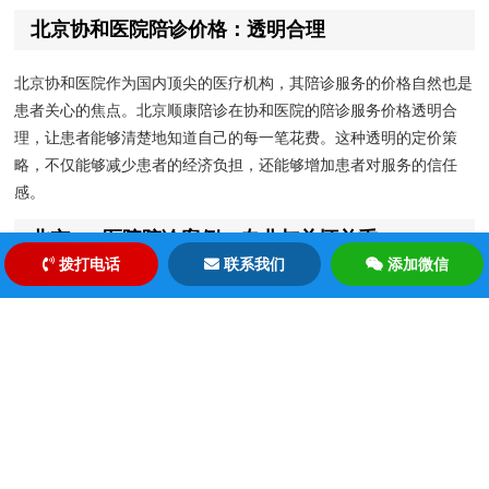
北京协和医院陪诊价格：透明合理
北京协和医院作为国内顶尖的医疗机构，其陪诊服务的价格自然也是
患者关心的焦点。北京顺康陪诊在协和医院的陪诊服务价格透明合
理，让患者能够清楚地知道自己的每一笔花费。这种透明的定价策
略，不仅能够减少患者的经济负担，还能够增加患者对服务的信任
感。
北京301医院陪诊案例：专业与关怀并重
拨打电话
联系我们
添加微信
在北京301医院，北京顺康陪诊的陪诊员们以其专业的知识和贴心的
服务，赢得了患者的一致好评。通过一个个真实的陪诊案例，我们可
以看到，无论是在挂号、缴费、取药还是陪同检查等环节，北京顺康
陪诊的陪诊员们都能够为患者提供专业的指导和帮助。他们的专业素
养和人文关怀，让患者在就医过程中感受到了家的温暖。
北京顺康陪诊：您的就医好帮手